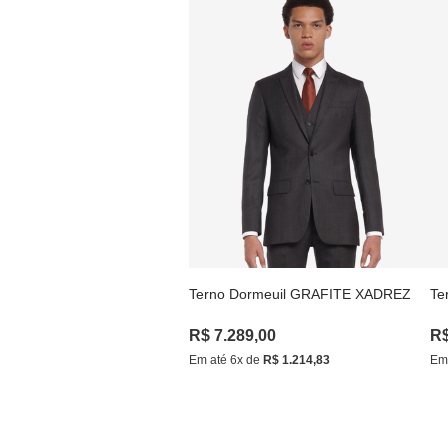
Terno Dormeuil GRAFITE XADREZ
Te
R$
7
.
289
,
00
R
Em até
6
x de
R$
1
.
214
,
83
Em