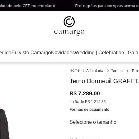
de pelo CEP no checkout
Frete grátis para compras acima de R$ 6
edida
Eu visto Camargo
Novidades
Wedding | Celebration | Gala
Alfaiataria
Ternos
Ter
Terno Dormeuil GRAFI
R$
7
.
289
,
00
ou
6
x de
R$
1
.
214
,
83
Formas de pagamento