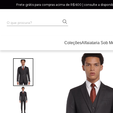
Frete grátis para compras acima de R$ 600 | consulte a disponibilida
O que procura?
Coleções
Alfaiataria Sob M