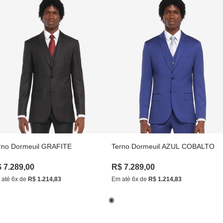
rno Dormeuil GRAFITE
Terno Dormeuil AZUL COBALTO
$
7
.
289
,
00
R$
7
.
289
,
00
 até
6
x de
R$
1
.
214
,
83
Em até
6
x de
R$
1
.
214
,
83