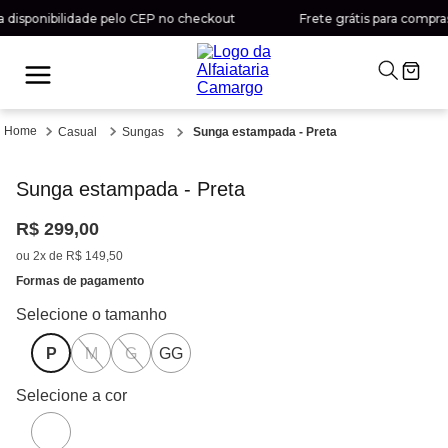
disponibilidade pelo CEP no checkout
Frete grátis para compras 
Casual
Sungas
Sunga estampada - Preta
Sunga estampada - Preta
R$
299
,
00
ou
2
x de
R$
149
,
50
Formas de pagamento
P
M
G
GG
Selecione a cor