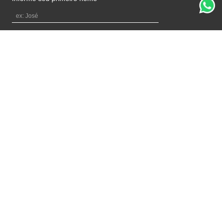
Informe seu e-mail
OK
Ao se cadastrar, você concordar com a nossa
política de privacidade
Formas de pagamento
Selos de Segurança