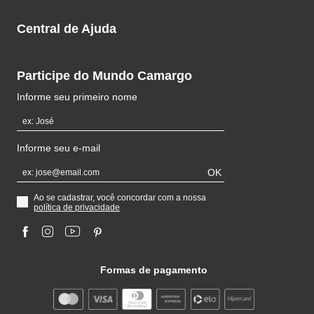
Tel: +55 11 3073-1404
Sobre a Camargo
Sábados
Central de Ajuda
das 10h às 18h
Trabalhe Conosco
Trocas e Devoluções
Participe do Mundo Camargo
Central de Atendimento
Informe seu primeiro nome
Informe seu e-mail
OK
Ao se cadastrar, você concordar com a nossa
política de privacidade
Formas de pagamento