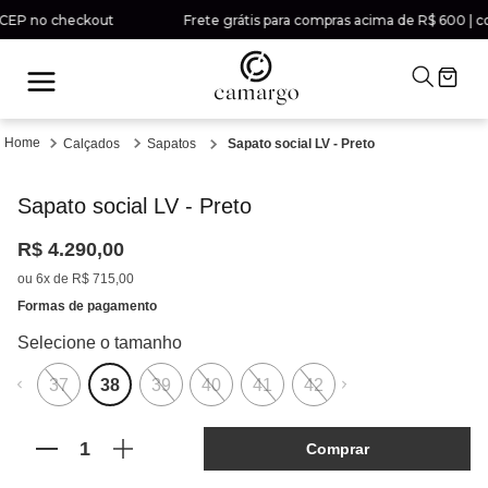
 CEP no checkout
Frete grátis para compras acima de R$ 600 | co
Calçados
Sapatos
Sapato social LV - Preto
Sapato social LV - Preto
R$
4
.
290
,
00
ou
6
x de
R$
715
,
00
Formas de pagamento
37
38
39
40
41
42
Comprar