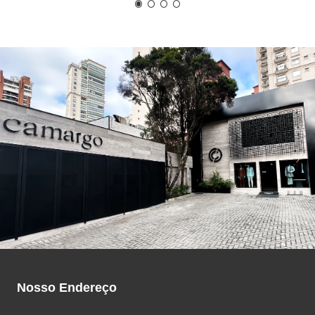
Coleta reversa
Não recebeu a mercadoria que
esperava? Devolva com nossa coleta
reversa.
Ver mais