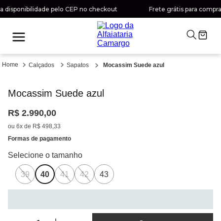
disponibilidade pelo CEP no checkout
Frete grátis para compras 
Calçados
Sapatos
Mocassim Suede azul
Mocassim Suede azul
R$
2
.
990
,
00
ou
6
x de
R$
498
,
33
Formas de pagamento
39
40
41
42
43