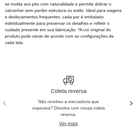
se molda aos pés com naturalidade e permite dobrar o
calcanhar sem perder estrutura ou estilo. Ideal para viagens
e deslocamentos frequentes, cada par é embalado
individualmente para preservar os detalhes e refletir o
cuidado presente em sua fabricação. *A cor original do
produto pode variar de acordo com as configurações de
cada tela.
Lançamentos
Loafer De Couro - Café
R$
1
.
150
,
00
Em até
6
x de
R$
191
,
66