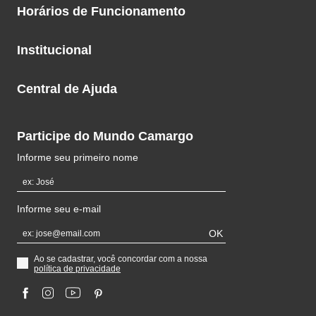
Nosso Endereço
Rua Doutor Mario Ferraz, 510
Horários de Funcionamento
Itaim Bibi - São Paulo - SP
Segunda à sexta
CEP: 01453-011
Institucional
das 10h às 20h
Tel: +55 11 3073-1404
Sobre a Camargo
Sábados
Central de Ajuda
das 10h às 18h
Trabalhe Conosco
Trocas e Devoluções
Participe do Mundo Camargo
Central de Atendimento
Informe seu primeiro nome