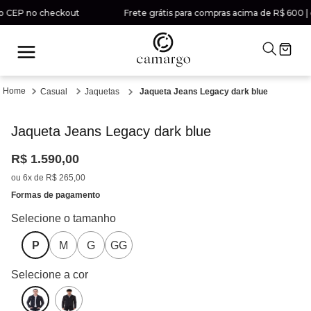
o CEP no checkout
Frete grátis para compras acima de R$ 600 | co
Casual
Jaquetas
Jaqueta Jeans Legacy dark blue
Jaqueta Jeans Legacy dark blue
R$
1
.
590
,
00
ou
6
x de
R$
265
,
00
Formas de pagamento
P
M
G
GG
Selecione a cor