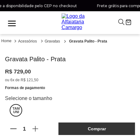
a disponibilidade pelo CEP no checkout
Frete grátis para compra
Acessórios
Gravatas
Gravata Palito - Prata
Gravata Palito - Prata
R$
729
,
00
ou
6
x de
R$
121
,
50
Formas de pagamento
TAM
UNI
Comprar