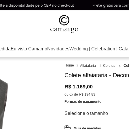
disponibilidade pelo CEP no checkout
Frete grátis para compras 
edida
Eu visto Camargo
Novidades
Wedding | Celebration | Gala
Alfaiataria
Coletes
Col
Colete alfaiataria - Deco
R$
1
.
169
,
00
ou
6
x de
R$
194
,
83
Formas de pagamento
Guia de medidas