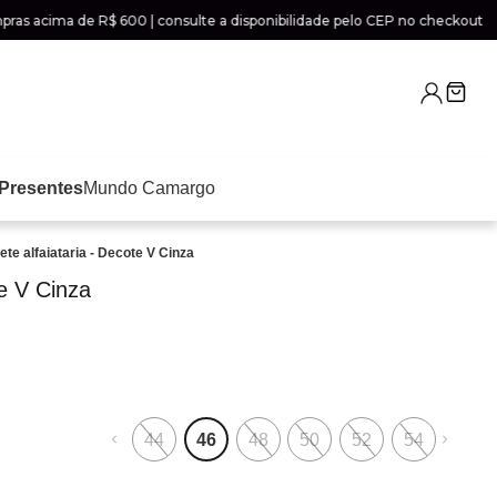
acima de R$ 600 | consulte a disponibilidade pelo CEP no checkout
Presentes
Mundo Camargo
ete alfaiataria - Decote V Cinza
te V Cinza
44
46
48
50
52
54