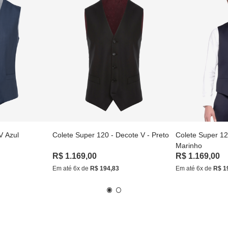
V Azul
Colete Super 120 - Decote V - Preto
Colete Super 12
Marinho
R$
1
.
169
,
00
R$
1
.
169
,
00
Em até
6
x de
R$
194
,
83
Em até
6
x de
R$
1