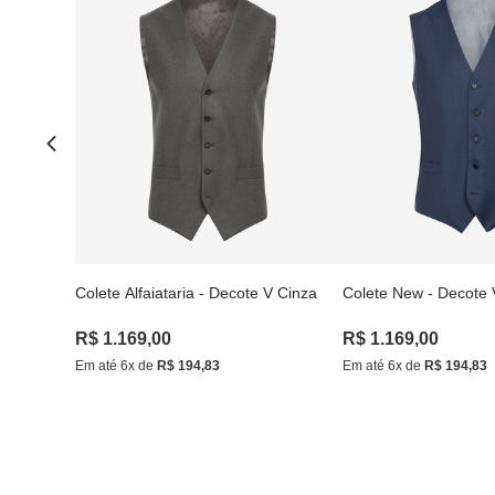
Colete Alfaiataria - Decote V Cinza
Colete New - Decote 
R$
1
.
169
,
00
R$
1
.
169
,
00
Em até
6
x de
R$
194
,
83
Em até
6
x de
R$
194
,
83