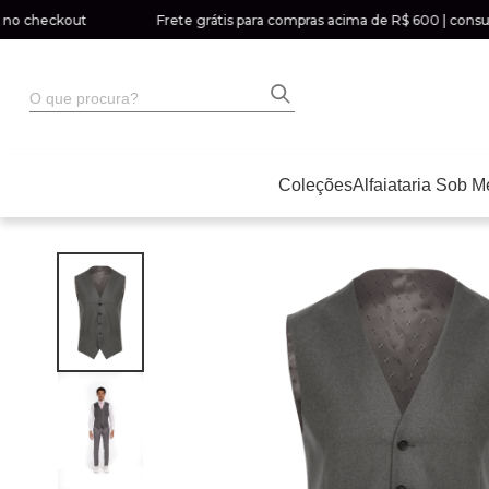
heckout
Frete grátis para compras acima de R$ 600 | consulte a 
O que procura?
Coleções
Alfaiataria Sob M