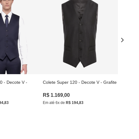
0 - Decote V -
Colete Super 120 - Decote V - Grafite
Colete Sup
R$
1
.
169
,
00
R$
1
.
169
94
,
83
Em até
6
x de
R$
194
,
83
Em até
6
x d