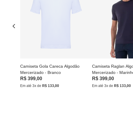
Camiseta Gola Careca Algodão
Camiseta Raglan Alg
Mercerizado - Branco
Mercerizado - Marinh
R$
399
,
00
R$
399
,
00
Em até
3
x de
R$
133
,
00
Em até
3
x de
R$
133
,
00