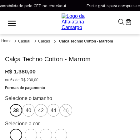
onibilidade pelo CEP no checkout
Frete grátis para compras acim
Casual
Calças
Calça Techno Cotton - Marrom
Calça Techno Cotton - Marrom
R$
1
.
380
,
00
ou
6
x de
R$
230
,
00
Formas de pagamento
38
40
42
44
46
Selecione a cor