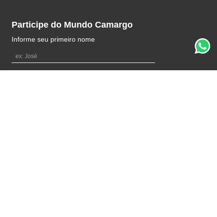
Participe do Mundo Camargo
Informe seu primeiro nome
Informe seu e-mail
OK
Ao se cadastrar, você concordar com a nossa
política de privacidade
Formas de pagamento
Selos de Segurança