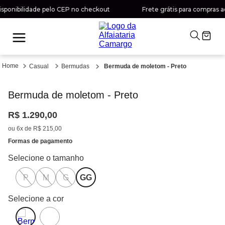
ponibilidade pelo CEP no checkout
Frete grátis para compras aci
Casual
Bermudas
Bermuda de moletom - Preto
Bermuda de moletom - Preto
R$
1
.
290
,
00
ou
6
x de
R$
215
,
00
Formas de pagamento
P
M
G
GG
Selecione a cor