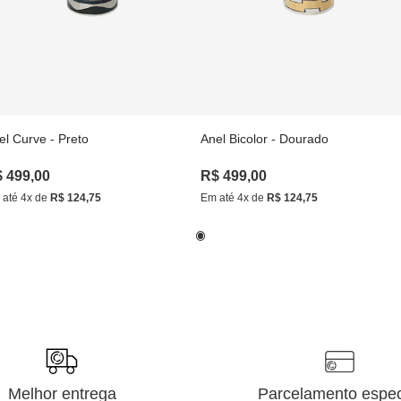
el Curve - Preto
Anel Bicolor - Dourado
$
499
,
00
R$
499
,
00
 até
4
x de
R$
124
,
75
Em até
4
x de
R$
124
,
75
Melhor entrega
Parcelamento espec