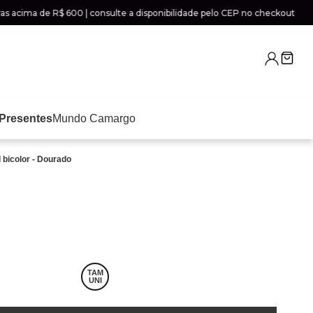
cima de R$ 600 | consulte a disponibilidade pelo CEP no checkout
Presentes
Mundo Camargo
 bicolor - Dourado
TAM
UNI