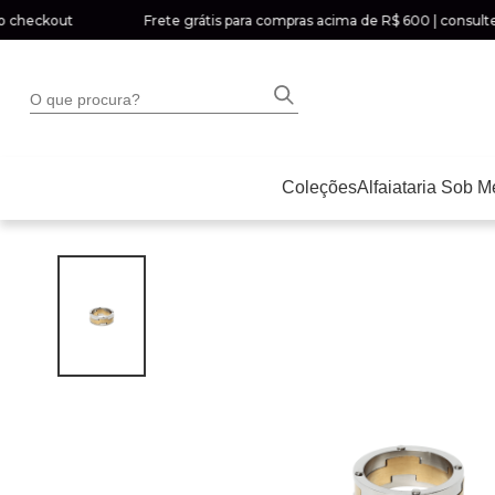
heckout
Frete grátis para compras acima de R$ 600 | consulte a d
O que procura?
Coleções
Alfaiataria Sob M