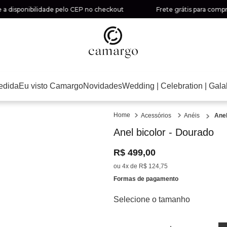
isponibilidade pelo CEP no checkout
Frete grátis para compras a
edida
Eu visto Camargo
Novidades
Wedding | Celebration | Gala
Acessórios
Anéis
Anel
Anel bicolor - Dourado
R$
499
,
00
ou
4
x de
R$
124
,
75
Formas de pagamento