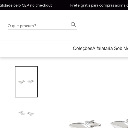
dade pelo CEP no checkout
Frete grátis para compras acima de R$ 
O que procura?
Coleções
Alfaiataria Sob M