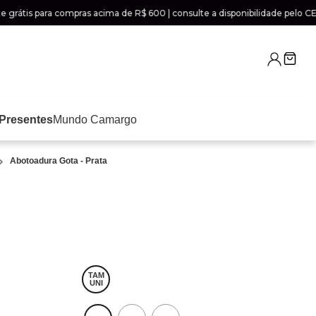
tis para compras acima de R$ 600 | consulte a disponibilidade pelo CEP n
Presentes
Mundo Camargo
Abotoadura Gota - Prata
TAM
UNI