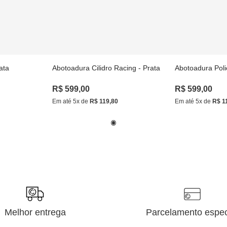
ata
Abotoadura Cilidro Racing - Prata
Abotoadura Pol
R$
599
,
00
R$
599
,
00
Em até
5
x de
R$
119
,
80
Em até
5
x de
R$
1
Melhor entrega
Parcelamento espec