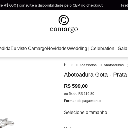
600 | consulte a disponibilidade pelo CEP no checkout
Frete grá
edida
Eu visto Camargo
Novidades
Wedding | Celebration | Gala
Acessórios
Abotoaduras
Abotoadura Gota - Prata
R$
599
,
00
ou
5
x de
R$
119
,
80
Formas de pagamento