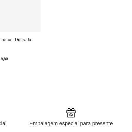
icromo - Dourada
19
,
80
ial
Embalagem especial para presente