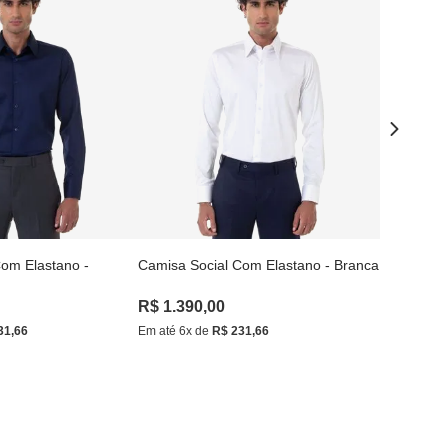
om Elastano -
Camisa Social Com Elastano - Branca
Camisa Soc
Claro
R$
1
.
390
,
00
R$
1
.
390
31
,
66
Em até
6
x de
R$
231
,
66
Em até
6
x d