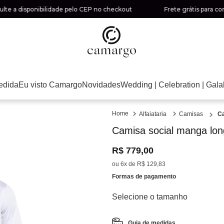
 disponibilidade pelo CEP no checkout
Frete grátis para compras
edida
Eu visto Camargo
Novidades
Wedding | Celebration | Gala
Alfaiataria
Camisas
Ca
Camisa social manga lon
R$
779
,
00
ou
6
x de
R$
129
,
83
Formas de pagamento
Guia de medidas