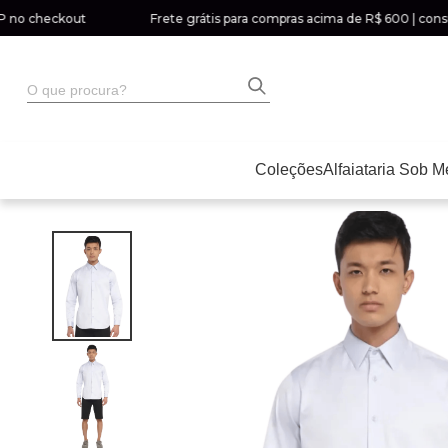
checkout
Frete grátis para compras acima de R$ 600 | consulte a
O que procura?
Coleções
Alfaiataria Sob M