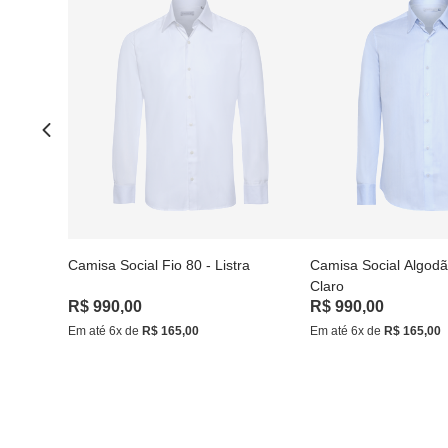
Camisa Social Fio 80 - Listra
Camisa Social Algodã
Claro
R$
990
,
00
R$
990
,
00
Em até
6
x de
R$
165
,
00
Em até
6
x de
R$
165
,
00