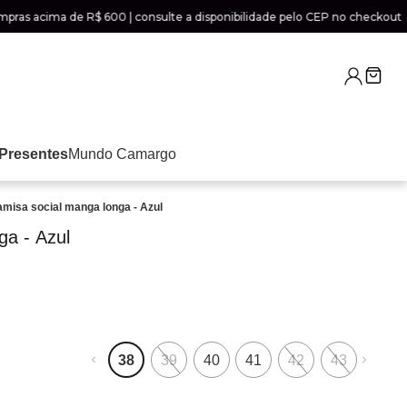
 acima de R$ 600 | consulte a disponibilidade pelo CEP no checkout
Presentes
Mundo Camargo
misa social manga longa - Azul
ga - Azul
38
39
40
41
42
43