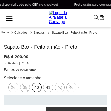
 disponibilidade pelo CEP no checkout
Frete grátis para compras 
Calçados
Sapatos
Sapato Box - Feito à mão - Preto
Sapato Box - Feito à mão - Preto
R$
4
.
290
,
00
ou
6
x de
R$
715
,
00
Formas de pagamento
38
39
40
41
42
43