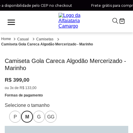
 disponibilidade pelo CEP no checkout
Frete grátis para compras
Casual
Camisetas
Camiseta Gola Careca Algodão Mercerizado - Marinho
Camiseta Gola Careca Algodão Mercerizado -
Marinho
R$
399
,
00
ou
3
x de
R$
133
,
00
Formas de pagamento
P
M
G
GG
Selecione a cor