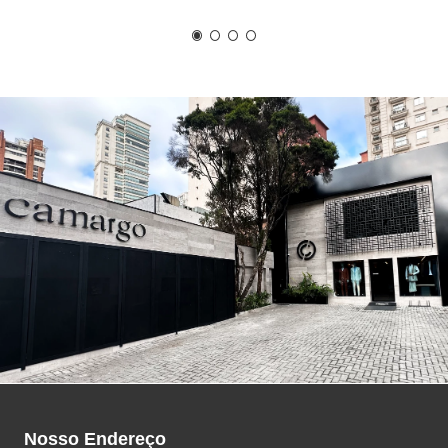
R$
399
,
00
Em até
3
x de
R$
133
,
00
Coleta reversa
Não recebeu a mercadoria que
esperava? Devolva com nossa coleta
reversa.
Ver mais