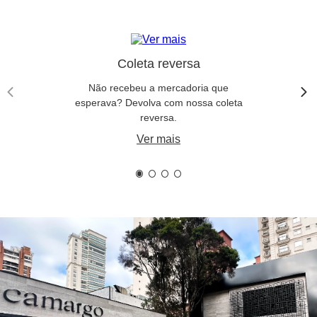
Lançamentos
Camiseta Gola Careca Algodão Mercerizado - Preto
R$
399
,
00
Em até
3
x de
R$
133
,
00
Coleta reversa
Não recebeu a mercadoria que
esperava? Devolva com nossa coleta
reversa.
Ver mais