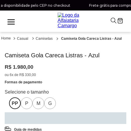
ponibilidade pelo CEP no checkout
Frete grátis para compras aci
Casual
Camisetas
Camiseta Gola Careca Listras - Azul
Camiseta Gola Careca Listras - Azul
R$
1
.
980
,
00
ou
6
x de
R$
330
,
00
Formas de pagamento
PP
P
M
G
Selecione a cor